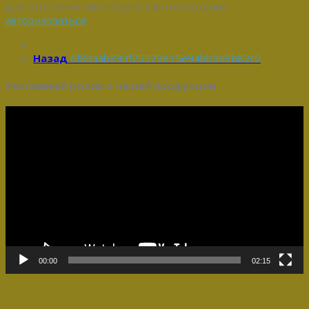
Для отправки комментария вам необходимо
авторизоваться
.
Назад
6f8daab39df25529e15e94bb9d3b82c0
Рекламный ролик о нашей продукции
Видеоплеер
00:00
02:15