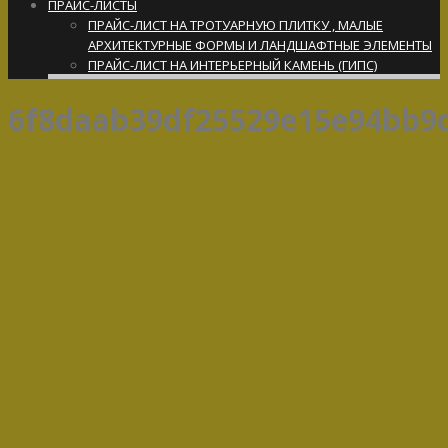
ПРАЙС-ЛИСТЫ
ПРАЙС-ЛИСТ НА ТРОТУАРНУЮ ПЛИТКУ , МАЛЫЕ
АРХИТЕКТУРНЫЕ ФОРМЫ И ЛАНДШАФТНЫЕ ЭЛЕМЕНТЫ
ПРАЙС-ЛИСТ НА ИНТЕРЬЕРНЫЙ КАМЕНЬ (ГИПС)
6f8daab39df25529e15e94bb9