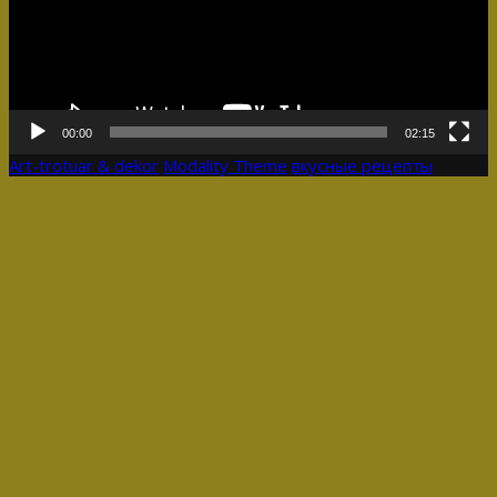
00:00
02:15
Art-trotuar & dekor
Modality Theme
вкусные рецепты